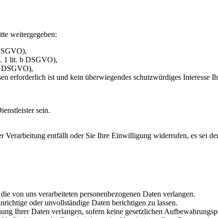
tte weitergegeben:
a DSGVO),
s. 1 lit. b DSGVO),
. c DSGVO),
n erforderlich ist und kein überwiegendes schutzwürdiges Interesse Ihr
nstleister sein.
erarbeitung entfällt oder Sie Ihre Einwilligung widerrufen, es sei de
ie von uns verarbeiteten personenbezogenen Daten verlangen.
ichtige oder unvollständige Daten berichtigen zu lassen.
g Ihrer Daten verlangen, sofern keine gesetzlichen Aufbewahrungspf